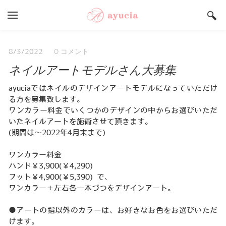
YOUR CART
Search by typing & pressing enter
Salon ayucia Top
0 コメント
8/3/2022
ネイルアートモデルさん大募集
サロンご予約状況
うまいもんや Top
ayuciaではネイルのデザインアートモデルになっていただけ
る方を募集致します。
店舗総合案内
​ワンカラー料金でいくつかのデザインの中からお選びいただ
いたネイルアートを施術させて頂きます。
採用情報
(期間は～2022年4月末まで)
ワンカラー料金
ハンド￥3,900(￥4,290)
フット￥4,900(￥5,390) で、
ワンカラー＋左右各一本づつをデザインアート。
●アートの指以外のカラーは、お好きなお色をお選びいただ
けます。