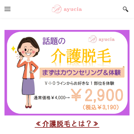
YOUR CART
Search by typing & pressing enter
Salon ayucia Top
サロンご予約状況
うまいもんや Top
店舗総合案内
採用情報
≪介護脱毛とは？≫