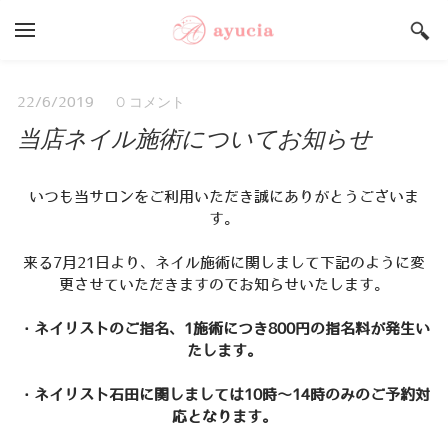
YOUR CART
Search by typing & pressing enter
Salon ayucia Top
0 コメント
22/6/2019
当店ネイル施術についてお知らせ
サロンご予約状況
うまいもんや Top
いつも当サロンをご利用いただき誠にありがとうございま
店舗総合案内
す。
採用情報
来る7月21日より、ネイル施術に関しまして下記のように変
更させていただきますのでお知らせいたします。
・ネイリストのご指名、1施術につき800円の指名料が発生い
たします。
・ネイリスト石田に関しましては10時～14時のみのご予約対
応となります。