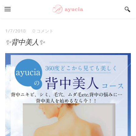
YOUR CART
Search by typing & pressing enter
Salon ayucia Top
0 コメント
1/7/2018
✨背中美人✨
サロンご予約状況
うまいもんや Top
店舗総合案内
採用情報