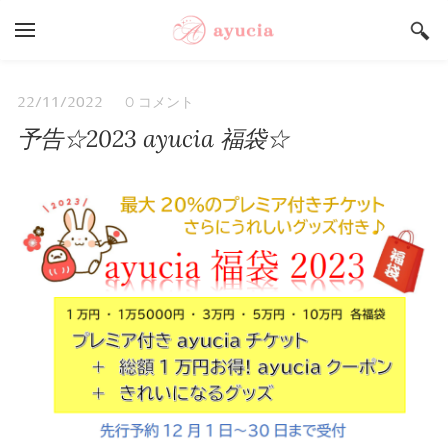
YOUR CART
Search by typing & pressing enter
Salon ayucia Top
0 コメント
22/11/2022
予告☆2023 ayucia 福袋☆
サロンご予約状況
うまいもんや Top
店舗総合案内
採用情報