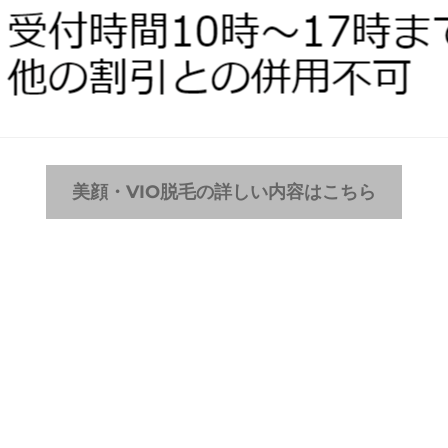
美顔・VIO脱毛の詳しい内容はこちら