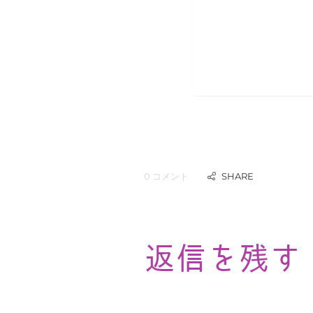
0 コメント
返信を残す