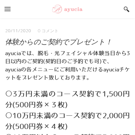
YOUR CART
Search by typing & pressing enter
Salon ayucia Top
0 コメント
20/11/2020
体験からのご契約でプレゼント！
サロンご予約状況
うまいもんや Top
ayuciaでは、脱毛・光フェイシャル体験当日から3
日以内のご契約(契約日のご予約でも可)で、
店舗総合案内
ayuciaの各メニューにご利用いただけるayuciaチケ
採用情報
ットをプレゼント致しております。
○3万円未満のコース契約で1,500円
分(500円券×３枚)
○10万円未満のコース契約で2,000円
分(500円券×４枚)