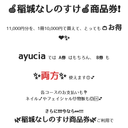
🍏稲城なしのすけ🍏商品券❗
👛お得
11,000円分を、1冊10,000円で買えて、とっても
❤✨
ayucia
では
A券
はもちろん、
B券
も
✨
両方
✨
使えます😍💕
各コースのお支払いも💐
ネイル💅やフェイシャル💆物販も🙆🆗💕
さらに❗❗❗今なら👀
❗❗❗
🌿稲城なしのすけ商品券🌿
ご利用で