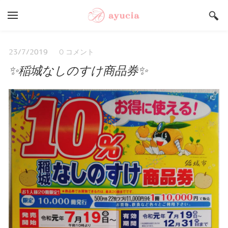
YOUR CART
Search by typing & pressing enter
Salon ayucia Top
0 コメント
23/7/2019
✨稲城なしのすけ商品券✨
サロンご予約状況
うまいもんや Top
店舗総合案内
採用情報