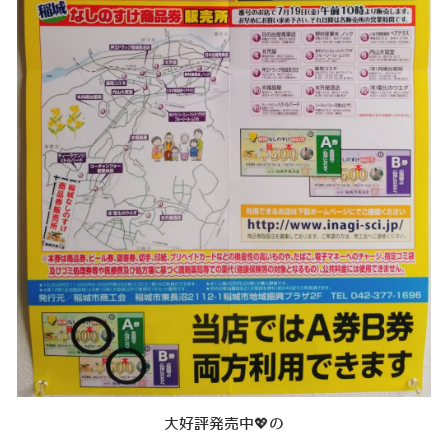
​大​好評発売中💖の