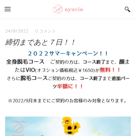
YOUR CART
Search by typing & pressing enter
Salon ayucia Top
0 コメント
24/9/2022
締切まであと７日！！
サロンご予約状況
うまいもんや Top
２０２２サマーキャンペーン！！
全身脱毛コース
ご
顔
ま
契約の方は、
コース終了
まで、
店舗総合案内
たは
VIO
無料！！
(オプション価格税込￥1650)が
採用情報
脱毛コース
さらに
ご契約の方は、
コース終了
まで
追加パー
半額に！！
ツ
※2022/9月末までにご契約のお客様のみ対象となります。