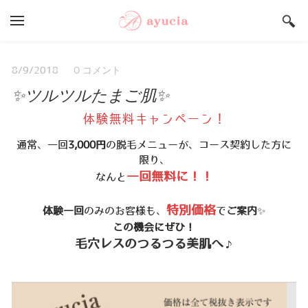
YOUR CART
Search by typing & pressing enter
Salon ayucia Top
0 コメント
8/9/2018
✨ツルツルたまご肌✨
サロンご予約状況
体験無料キャンペーン！
うまいもんや Top
通常、一回
3,000円
の脱毛メニューが、コース契約した方に
店舗総合案内
限り、
採用情報
一回無料に！！
なんと
特別価格
体験一回
のみのお客様も、
で
ご案内
✨
この機会にぜひ！
毛穴レスのつるつる美肌へ
♪