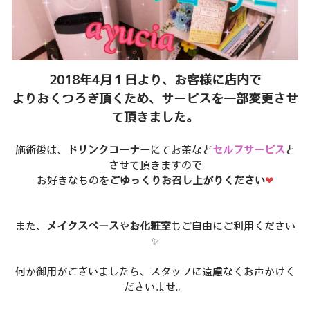
2018年4月１日より、お客様に店内で
よりおくつろぎ頂くため、サービスを一部変更させ
て頂きました。
施術後は、
ドリンクコーナー
にてお茶
など
セルフサービス
と
させて頂きますので
お好きなものを
ごゆっくりお召し上がりください
❤
また、
メイクスペース
や
お化粧室
もご自由にご利用ください
✨
何か御用がございましたら、スタッフに遠慮なくお声かけく
ださいませ。