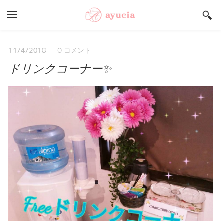
YOUR CART
Search by typing & pressing enter
Salon ayucia Top
0 コメント
11/4/2018
ドリンクコーナー✨
サロンご予約状況
うまいもんや Top
店舗総合案内
採用情報